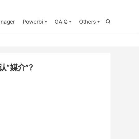

nager
Powerbi
GAIQ
Others

默认“媒介”？