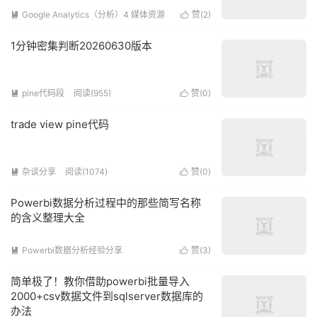
Google Analytics（分析）4 媒体资源
赞(
2
)


阅读(4699)
1分钟密集判断20260630版本
pine代码段
阅读(955)
赞(
0
)


trade view pine代码
杂谈分享
阅读(1074)
赞(
0
)


Powerbi数据分析过程中的那些简写名称
的含义整理大全
Powerbi数据分析经验分享
赞(
3
)


阅读(2559)
简单极了！教你借助powerbi批量导入
2000+csv数据文件到sqlserver数据库的
办法