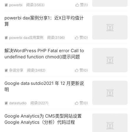
powerbi
阅读(3563)
赞(
1
)


powerbi dax案例分享1：近X日平均值计
算
powerbi dax应用案例
阅读(3196)
赞(
0
)


解决WordPress PHP Fatal error Call to
undefined function chmod()提示问题
杂谈分享
阅读(3482)
赞(
0
)


Google data sutdio2021 年 12 月更新说
明
datastudio
阅读(3227)
赞(
0
)


Google Analytics为 CMS类型网站设置
Google Analytics（分析）代码过程