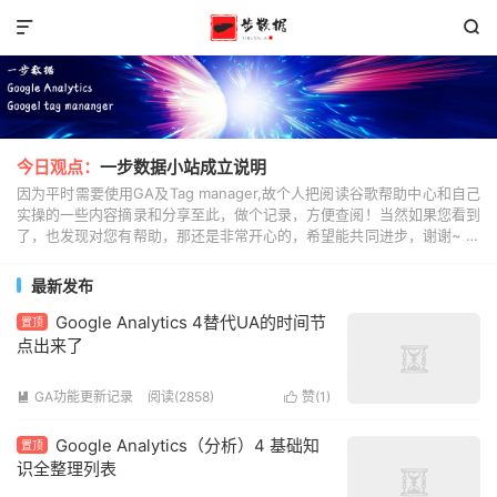


今日观点：
一步数据小站成立说明
因为平时需要使用GA及Tag manager,故个人把阅读谷歌帮助中心和自己
实操的一些内容摘录和分享至此，做个记录，方便查阅！当然如果您看到
了，也发现对您有帮助，那还是非常开心的，希望能共同进步，谢谢~ 顺
便说一下，Google analy...
最新发布
Google Analytics 4替代UA的时间节
置顶
点出来了
GA功能更新记录
阅读(2858)
赞(
1
)


Google Analytics（分析）4 基础知
置顶
识全整理列表