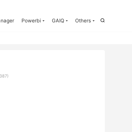

nager
Powerbi
GAIQ
Others

387)