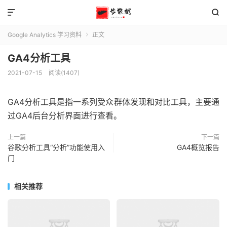


Google Analytics 学习资料
正文

GA4分析工具
2021-07-15
阅读(1407)
GA4分析工具是指一系列受众群体发现和对比工具，主要通
过GA4后台分析界面进行查看。
上一篇
下一篇
谷歌分析工具“分析”功能使用入
GA4概览报告
门
相关推荐