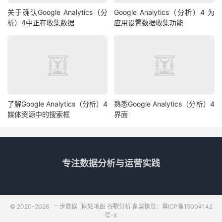
关于确认Google Analytics（分
Google Analytics（分析）4 为
析）4中正在收集数据
应用设置数据收集功能
了解Google Analytics（分析）4
熟悉Google Analytics（分析）4
媒体资源中的搜索框
界面
专注数据分析与运营实践
© 2020-2026
一步数据
网站地图
谷歌分析
备案信息：冀ICP备15004142
号-X